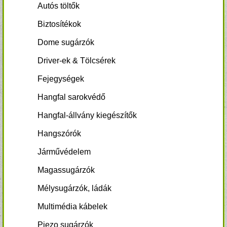
Autós töltők
Biztosítékok
Dome sugárzók
Driver-ek & Tölcsérek
Fejegységek
Hangfal sarokvédő
Hangfal-állvány kiegészítők
Hangszórók
Járművédelem
Magassugárzók
Mélysugárzók, ládák
Multimédia kábelek
Piezo sugárzók