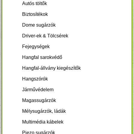
Autós töltők
Biztosítékok
Dome sugárzók
Driver-ek & Tölcsérek
Fejegységek
Hangfal sarokvédő
Hangfal-állvány kiegészítők
Hangszórók
Járművédelem
Magassugárzók
Mélysugárzók, ládák
Multimédia kábelek
Piezo sugárzók