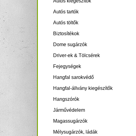
Autós kiegészítők
Autós tartók
Autós töltők
Biztosítékok
Dome sugárzók
Driver-ek & Tölcsérek
Fejegységek
Hangfal sarokvédő
Hangfal-állvány kiegészítők
Hangszórók
Járművédelem
Magassugárzók
Mélysugárzók, ládák